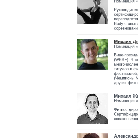
Номинация 
Руководител
сертифициро
переподгото
Body с опыт
соревнований
Михаил Д
Номинация «
Вице-презид
(WBBF). Чле
многочислен
титулов в ф
фестивалей,
(Чемпионы М
других фитн
Михаил Ж
Номинация «
Фитнес-дире
Сертифициро
акваконвенц
Александ