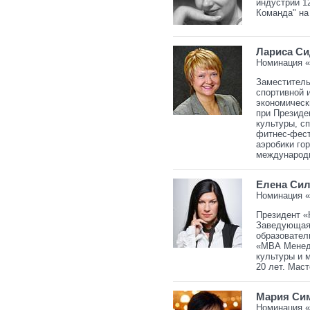
индустрии 1
Команда" на 
Лариса Си
Номинация 
Заместитель
спортивной 
экономическ
при Президе
культуры, с
фитнес-фест
аэробики го
международн
Елена Си
Номинация 
Президент «
Заведующая
образовател
«МВА Менедж
культуры и 
20 лет. Маст
Мария Си
Номинация «