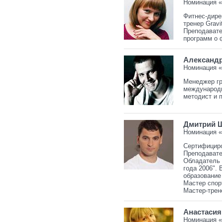
Номинация 
Фитнес-дире
тренер Gravi
Преподавател
программ о 
Александр
Номинация 
Менеджер гр
международн
методист и 
Дмитрий 
Номинация «
Сертифициро
Преподавате
Обладатель 
года 2006".
образование 
Мастер спорт
Мастер-трен
Анастаси
Номинация «