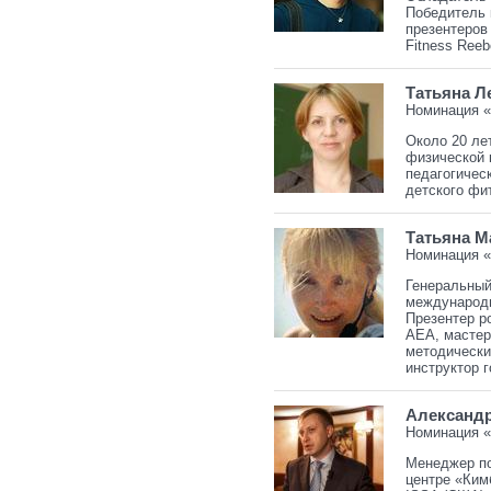
Победитель к
презентеров 
Fitness Reeb
Татьяна Л
Номинация «
Около 20 ле
физической 
педагогичес
детского фи
Татьяна М
Номинация «
Генеральный
международн
Презентер р
АЕА, мастер
методически
инструктор 
Александ
Номинация «
Менеджер по
центре
«
Ким