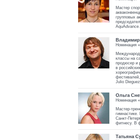
Мастер спор
акваконвенц
групповых а
председател
AquAdvance.
Владимир
Номинация 
Международн
классы на с
продюсер и 
в российски
хореографич
фестивалей, 
Julio Diegue
Ольга Сн
Номинация 
Мастер-трен
гимнастике. 
Санкт-Петер
фитнесу. В 
Татьяна С