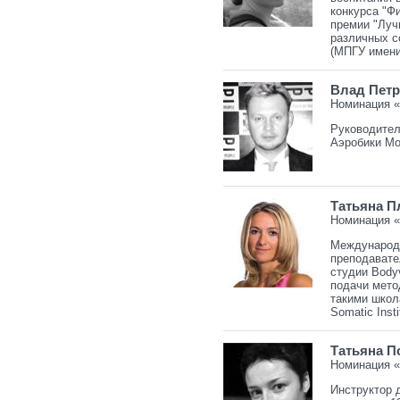
конкурса "Ф
премии "Лучш
различных с
(МПГУ имени
Влад Пет
Номинация 
Руководител
Аэробики Мо
Татьяна П
Номинация 
Международн
преподавате
студии Body
подачи мето
такими школа
Somatic Insti
Татьяна П
Номинация «
Инструктор д