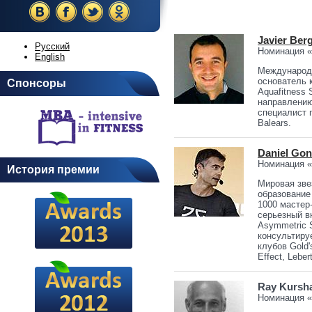
Javier Ber
Русский
Номинация «
English
Международн
основатель
Спонсоры
Aquafitness
направлению
специалист 
Balears.
Daniel Gon
Номинация 
История премии
Мировая зве
образование
1000 мастер
серьезный в
Asymmetric 
консультиру
клубов Gold'
Effect, Leber
Ray Kursh
Номинация 