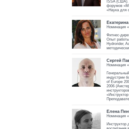
ISSA (США)
форумов «М
«Наука для 
Екатерина
Номинация «
Фитнес-дире
Опыт работы
Hydrorider,
методически
Сергей П
Номинация 
Генеральный
индустрии б
of Europe 20
2006 (Амсте
инструкторов
«Инструктор 
Преподавате
Елена Пен
Номинация «
Инструктор 
воспитания 