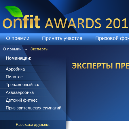
Перейти к основному содержанию
О премии
Принять участие
Призовой фо
О премии
Эксперты
Вы здесь
Номинации:
Аэробика
Пилатес
Тренажерный зал
Аквааэробика
Детский фитнес
Приз зрительских симпатий
Расскажи друзьям: