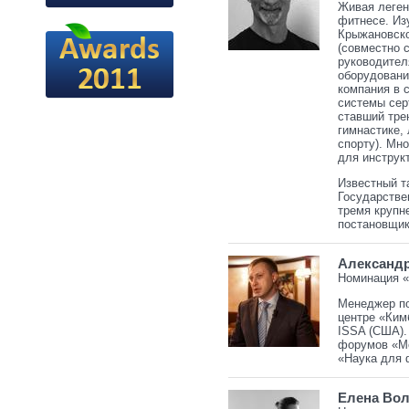
Живая легенд
фитнесе. Из
Крыжановско
(совместно 
руководител
оборудованию
компания в с
системы сер
ставший тре
гимнастике,
спорту). Мн
для инструк
Известный т
Государстве
тремя крупн
постановщик
Александ
Номинация «
Менеджер по
центре
«
Ким
ISSA (США)
форумов «М
«Наука для 
Елена Во