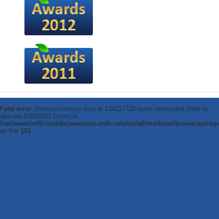
Fatal error
: Allowed memory size of 134217728 bytes exhausted (tried to
allocate 51624031 bytes) in
/var/www/onfit.ru/data/www/pro.onfit.ru/sites/all/modules/browscap/imp
on line
101