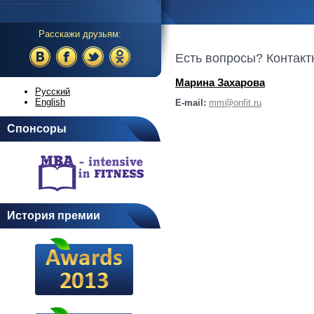
Расскажи друзьям:
Есть вопросы? Контак
Марина Захарова
Русский
English
E-mail:
mm@onfit.ru
Спонсоры
История премии