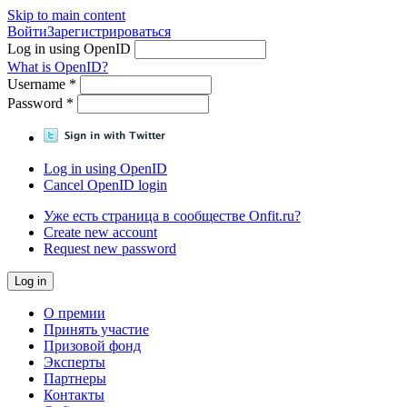
Skip to main content
Войти
Зарегистрироваться
Log in using OpenID
What is OpenID?
Username
*
Password
*
Log in using OpenID
Cancel OpenID login
Уже есть страница в сообществе Onfit.ru?
Create new account
Request new password
О премии
Принять участие
Призовой фонд
Эксперты
Партнеры
Контакты