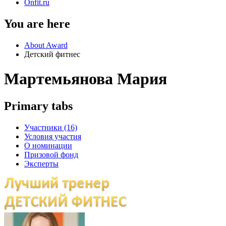
Onfit.ru
You are here
About Award
Детский фитнес
Мартемьянова Мария
Primary tabs
Участники (16)
Условия участия
О номинации
Призовой фонд
Эксперты