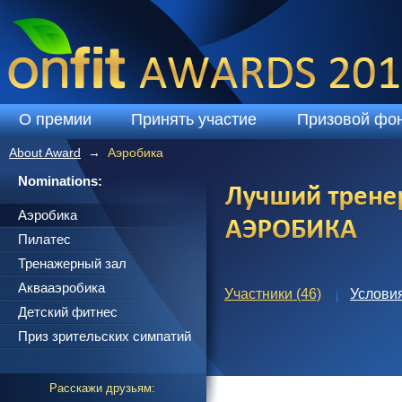
Skip to main content
О премии
Принять участие
Призовой фо
About Award
Аэробика
You are here
Nominations:
Primary tabs
Аэробика
Пилатес
Тренажерный зал
Аквааэробика
Участники (46)
(active tab)
Условия
Детский фитнес
Приз зрительских симпатий
Расскажи друзьям: