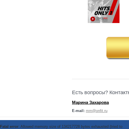
Есть вопросы? Контак
Марина Захарова
E-mail:
mm@onfit.ru
Fatal error
: Allowed memory size of 134217728 bytes exhausted (tried to