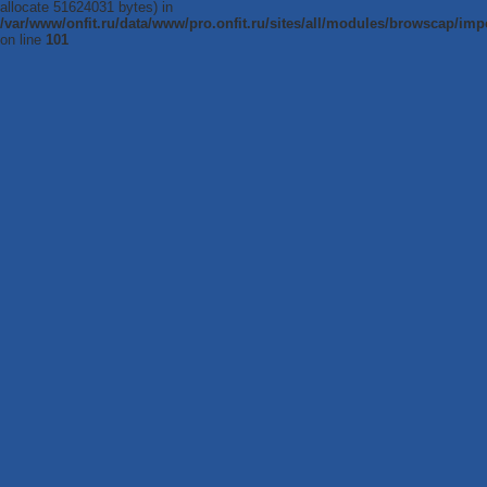
allocate 51624031 bytes) in
/var/www/onfit.ru/data/www/pro.onfit.ru/sites/all/modules/browscap/imp
on line
101