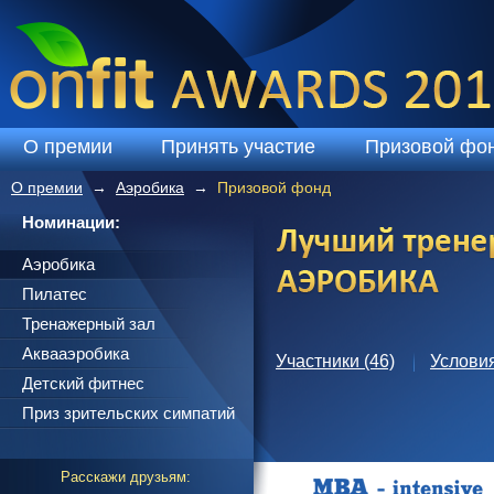
Перейти к основному содержанию
О премии
Принять участие
Призовой фо
О премии
Аэробика
Призовой фонд
Вы здесь
Номинации:
Главные вкладки
Аэробика
Пилатес
Тренажерный зал
Аквааэробика
Участники (46)
Условия
Детский фитнес
Приз зрительских симпатий
Расскажи друзьям: