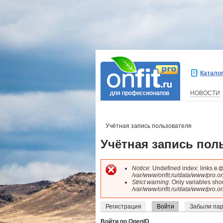
Перейти к основному содержанию
Катало
НОВОСТИ
ВЫ ЗДЕСЬ
Учётная запись пользователя
Учётная запись пол
Notice
: Undefined index: links в
/var/www/onfit.ru/data/www/pro.onf
СООБЩЕНИЕ ОБ О
Strict warning
: Only variables sh
/var/www/onfit.ru/data/www/pro.on
Регистрация
Войти
(активная вкладк
Забыли па
ГЛАВНЫЕ ВКЛАДКИ
Войти по OpenID