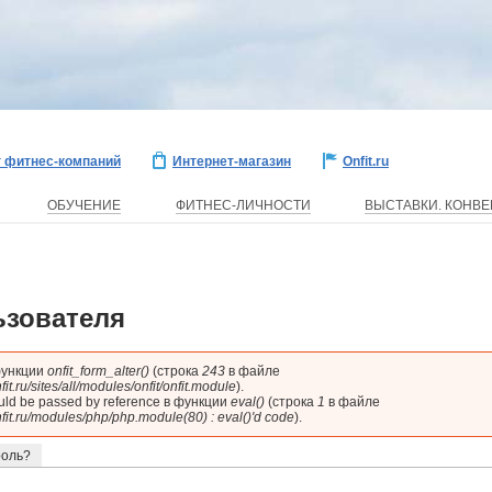
г фитнес-компаний
Интернет-магазин
Onfit.ru
ОБУЧЕНИЕ
ФИТНЕС-ЛИЧНОСТИ
ВЫСТАВКИ. КОНВ
ьзователя
 функции
onfit_form_alter()
(строка
243
в файле
it.ru/sites/all/modules/onfit/onfit.module
).
ШИБКЕ
ould be passed by reference в функции
eval()
(строка
1
в файле
fit.ru/modules/php/php.module(80) : eval()'d code
).
а)
роль?